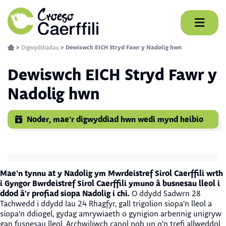
Skip
to
content
>
Digwyddiadau
>
Dewiswch EICH Stryd Fawr y Nadolig hwn
Dewiswch EICH Stryd Fawr y
Nadolig hwn
Noder, mae'r digwyddiad hwn wedi mynd heibio
Mae'n tynnu at y Nadolig ym Mwrdeistref Sirol Caerffili wrth
i Gyngor Bwrdeistref Sirol Caerffili ymuno â busnesau lleol i
ddod â'r profiad siopa Nadolig i chi.
O ddydd Sadwrn 28
Tachwedd i ddydd Iau 24 Rhagfyr, gall trigolion siopa'n lleol a
siopa'n ddiogel, gydag amrywiaeth o gynigion arbennig unigryw
gan fusnesau lleol. Archwiliwch canol pob un o'n trefi allweddol