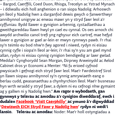
– Bargod, Caerffili, Coed Duon, Rhisga, Trecelyn ac Ystrad Mynach
– i ddiwallu eich holl anghenion o ran siopa Nadolig. Arhoswch
yn lleol y Nadolig hwn a darganfod dewis gwych o fanwerthwyr
annibynnol unigryw ac enwau mawr yn y stryd fawr leol a'r
cyffuniau. Bydd llawer o gynigion arbennig, cystadlaethau a
gweithgareddau llawn hwyl yn cael eu cynnal. Os oes arnoch chi
awydd archwilio canol trefi yng nghysur eich cartref, mae hefyd
lawer o gynigion ar gael ar-lein er mwyn cynnwys pawb. I'r rhai
sy'n teimlo eu bod nhw'n fwy agored i niwed, rydyn ni eisiau
cynnig cyfle i siopa'n lleol ar-lein; i'r rhai sy'n ysu am gael mynd
allan, rydyn ni eisiau cynnig cynigion bendigedig ar lawr gwlad.
Meddai'r Cynghorydd Sean Morgan, Dirprwy Arweinydd ac Aelod
Cabinet dros yr Economi a Menter: “Ni fu erioed cyfnod
pwysicach i gefnogi eich stryd fawr leol. Mae'r Fwrdeistref Sirol
yn llawn siopau annibynnol sy'n cynnig amrywiaeth eang o
berlau cudd, gwasanaethau a chynhyrchion lleol. Mae'r busnesau
hyn wrth wraidd y stryd fawr, a dylem ni eu cefnogi nhw gymaint
Am ragor o wybodaeth, gan
ag y gallwn ni y Nadolig hwn.”
gynnwys y telerau ac amodau a'r cynigion diweddaraf, ewch i
dudalen
Facebook ‘Visit Caerphilly’
ac ymuno â'r digwyddiad
‘
Dewiswch EICH Stryd Fawr y Nadolig hwn
’
rydyn ni wedi'i
lansio.
Telerau ac amodau:
Noder: Mae'r holl ostyngiadau a