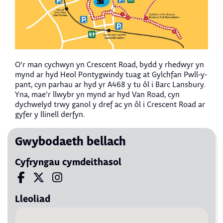
O’r man cychwyn yn Crescent Road, bydd y rhedwyr yn
mynd ar hyd Heol Pontygwindy tuag at Gylchfan Pwll-y-
pant, cyn parhau ar hyd yr A468 y tu ôl i Barc Lansbury.
Yna, mae’r llwybr yn mynd ar hyd Van Road, cyn
dychwelyd trwy ganol y dref ac yn ôl i Crescent Road ar
gyfer y llinell derfyn.
Gwybodaeth bellach
Cyfryngau cymdeithasol
Visit us on Facebook
Visit us on X
Visit us on Instagram
Lleoliad