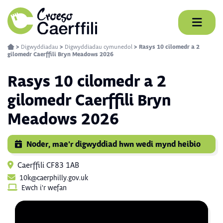
Skip
to
content
>
Digwyddiadau
>
Digwyddiadau cymunedol
>
Rasys 10 cilomedr a 2
gilomedr Caerffili Bryn Meadows 2026
Rasys 10 cilomedr a 2
gilomedr Caerffili Bryn
Meadows 2026
Noder, mae'r digwyddiad hwn wedi mynd heibio
Caerffili CF83 1AB
10k@caerphilly.gov.uk
Ewch i'r wefan