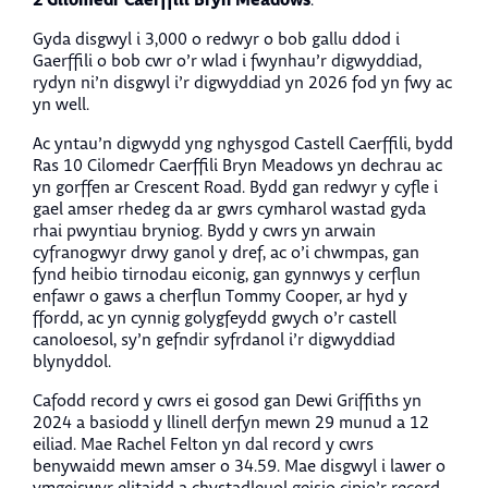
2 Gilomedr Caerffili Bryn Meadows
.
Gyda disgwyl i 3,000 o redwyr o bob gallu ddod i
Gaerffili o bob cwr o’r wlad i fwynhau’r digwyddiad,
rydyn ni’n disgwyl i’r digwyddiad yn 2026 fod yn fwy ac
yn well.
Ac yntau’n digwydd yng nghysgod Castell Caerffili, bydd
Ras 10 Cilomedr Caerffili Bryn Meadows yn dechrau ac
yn gorffen ar Crescent Road. Bydd gan redwyr y cyfle i
gael amser rhedeg da ar gwrs cymharol wastad gyda
rhai pwyntiau bryniog. Bydd y cwrs yn arwain
cyfranogwyr drwy ganol y dref, ac o’i chwmpas, gan
fynd heibio tirnodau eiconig, gan gynnwys y cerflun
enfawr o gaws a cherflun Tommy Cooper, ar hyd y
ffordd, ac yn cynnig golygfeydd gwych o’r castell
canoloesol, sy’n gefndir syfrdanol i’r digwyddiad
blynyddol.
Cafodd record y cwrs ei gosod gan Dewi Griffiths yn
2024 a basiodd y llinell derfyn mewn 29 munud a 12
eiliad. Mae Rachel Felton yn dal record y cwrs
benywaidd mewn amser o 34.59. Mae disgwyl i lawer o