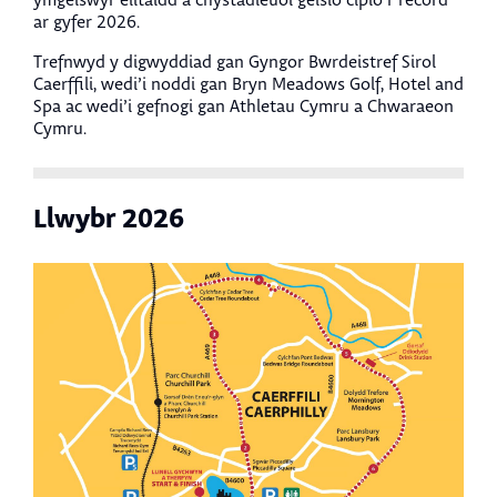
ymgeiswyr elitaidd a chystadleuol geisio cipio’r record
ar gyfer 2026.
Trefnwyd y digwyddiad gan Gyngor Bwrdeistref Sirol
Caerffili, wedi’i noddi gan Bryn Meadows Golf, Hotel and
Spa ac wedi’i gefnogi gan Athletau Cymru a Chwaraeon
Cymru.
Llwybr 2026