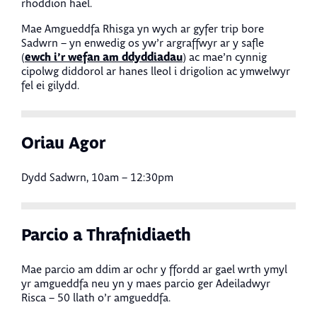
rhoddion hael.
Mae Amgueddfa Rhisga yn wych ar gyfer trip bore
Sadwrn – yn enwedig os yw’r argraffwyr ar y safle
ewch i’r wefan am ddyddiadau
(
) ac mae’n cynnig
cipolwg diddorol ar hanes lleol i drigolion ac ymwelwyr
fel ei gilydd.
Oriau Agor
Dydd Sadwrn, 10am – 12:30pm
Parcio a Thrafnidiaeth
Mae parcio am ddim ar ochr y ffordd ar gael wrth ymyl
yr amgueddfa neu yn y maes parcio ger Adeiladwyr
Risca – 50 llath o’r amgueddfa.