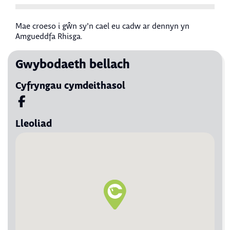
Mae croeso i gŵn sy’n cael eu cadw ar dennyn yn
Amgueddfa Rhisga.
Gwybodaeth bellach
Cyfryngau cymdeithasol
Visit us on Facebook
Lleoliad