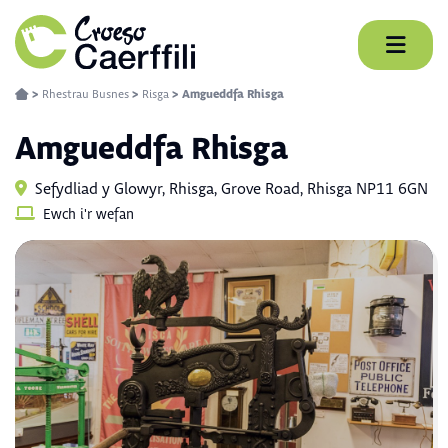
Skip
to
content
>
Rhestrau Busnes
>
Risga
>
Amgueddfa Rhisga
Amgueddfa Rhisga
Sefydliad y Glowyr, Rhisga, Grove Road, Rhisga NP11 6GN
Ewch i'r wefan