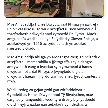
Mae Amgueddfa Hanes Diwydiannol Rhisga yn gartref i
un o’r casgliadau gorau o arteffactau sy’n ymwneud â
threftadaeth ddiwydiannol cymoedd De Cymru. Mae’r
amgueddfa wedi’i lleoli yn Sefydliad y Glowyr Rhisga, a
adeiladwyd ym 1916 ac sydd bellach yn adeilad
rhestredig Gradd II.
Mae Amgueddfa Rhisga yn arddangos casgliad helaeth o
arteffactau, memorabilia a ffotograffau sy’n dangos
amrywiaeth eang o bynciau sy’n ymwneud â hanes
diwydiannol ardal Rhisga, o fwyngloddio glo a’r
diwydiant haearn i ffyrdd tramiau, rheilffyrdd, camlesi, a
mwy.
Wedi’i redeg yn gyfan gwbl gan wirfoddolwyr o
Gymdeithas Hanes Diwydiannol Tŷ Rhydychen, mae
casgliad yr amgueddfa wedi tyfu dros y blynyddoedd
diolch i gyfraniadau gan aelodau’r gymdeithas a