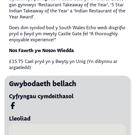
gan gynnwys ‘Restaurant Takeaway of the Year’, ‘5 Star
Indian Takeaway of the Year’ a ‘Indian Restaurant of the
Year Award’.
Does dim syndod bod y South Wales Echo wedi disgrifio
pryd o fwyd ym mwyty Castle Gate fel “A thoroughly
enjoyable experience!”
Nos Fawrth yw Noson Wledda
£15.75 Cael pryd yn y Bwyty yn Unig (Yn dibynnu ar
argaeledd)
Gwybodaeth bellach
Cyfryngau cymdeithasol
Visit us on Facebook
Lleoliad