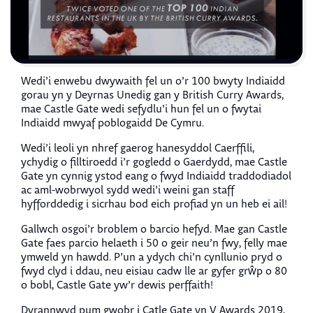
Wedi’i enwebu dwywaith fel un o’r 100 bwyty Indiaidd
gorau yn y Deyrnas Unedig gan y British Curry Awards,
mae Castle Gate wedi sefydlu’i hun fel un o fwytai
Indiaidd mwyaf poblogaidd De Cymru.
Wedi’i leoli yn nhref gaerog hanesyddol Caerffili,
ychydig o filltiroedd i’r gogledd o Gaerdydd, mae Castle
Gate yn cynnig ystod eang o fwyd Indiaidd traddodiadol
ac aml-wobrwyol sydd wedi’i weini gan staff
hyfforddedig i sicrhau bod eich profiad yn un heb ei ail!
Gallwch osgoi’r broblem o barcio hefyd. Mae gan Castle
Gate faes parcio helaeth i 50 o geir neu’n fwy, felly mae
ymweld yn hawdd. P’un a ydych chi’n cynllunio pryd o
fwyd clyd i ddau, neu eisiau cadw lle ar gyfer grŵp o 80
o bobl, Castle Gate yw’r dewis perffaith!
Dyrannwyd pum gwobr i Catle Gate yn V Awards 2019,