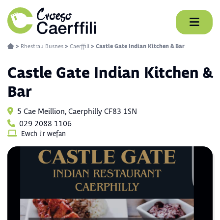
Skip
to
content
>
Rhestrau Busnes
>
Caerffili
>
Castle Gate Indian Kitchen & Bar
Castle Gate Indian Kitchen &
Bar
5 Cae Meillion, Caerphilly CF83 1SN
029 2088 1106
Ewch i'r wefan