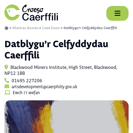
Skip
to
content
>
Rhestrau Busnes
>
Coed Duon
>
Datblygu’r Celfyddydau Caerffili
Datblygu’r Celfyddydau
Caerffili
Blackwood Miners Institute, High Street, Blackwood,
NP12 1BB
01495 227206
artsdevelopment@caerphilly.gov.uk
Ewch i'r wefan