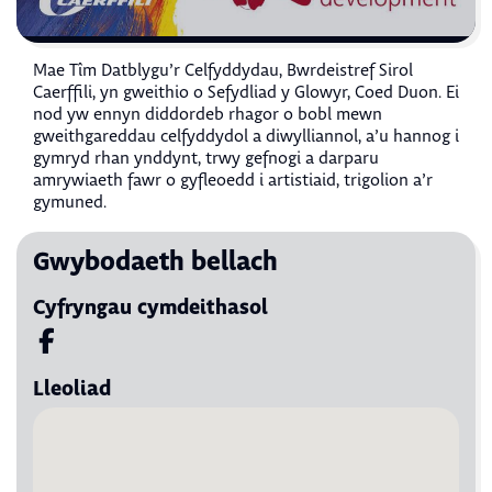
Mae Tîm Datblygu’r Celfyddydau, Bwrdeistref Sirol
Caerffili, yn gweithio o Sefydliad y Glowyr, Coed Duon. Ei
nod yw ennyn diddordeb rhagor o bobl mewn
gweithgareddau celfyddydol a diwylliannol, a’u hannog i
gymryd rhan ynddynt, trwy gefnogi a darparu
amrywiaeth fawr o gyfleoedd i artistiaid, trigolion a’r
gymuned.
Gwybodaeth bellach
Cyfryngau cymdeithasol
Visit us on Facebook
Lleoliad