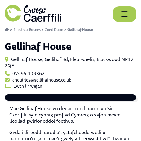
Skip
to
content
>
Rhestrau Busnes
>
Coed Duon
>
Gellihaf House
Gellihaf House
Gellihaf House, Gellihaf Rd, Fleur-de-lis, Blackwood NP12
2QE
07494 109862
enquiries@gellihafhouse.co.uk
Ewch i'r wefan
Mae Gellihaf House yn drysor cudd hardd yn Sir
Caerffili, sy’n cynnig profiad Cymreig o safon mewn
lleoliad gwirioneddol foethus.
Gyda’i diroedd hardd a’i ystafelloedd wedi’u
haddurno’n gain, mae’r gwely a brecwast bwtîc hwn yn