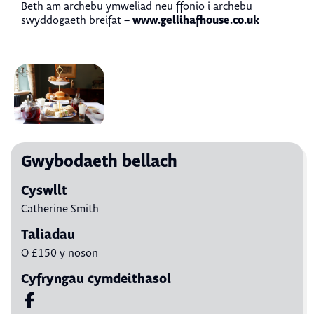
Beth am archebu ymweliad neu ffonio i archebu
www.gellihafhouse.co.uk
swyddogaeth breifat –
Gwybodaeth bellach
Cyswllt
Catherine Smith
Taliadau
O £150 y noson
Cyfryngau cymdeithasol
Visit us on Facebook