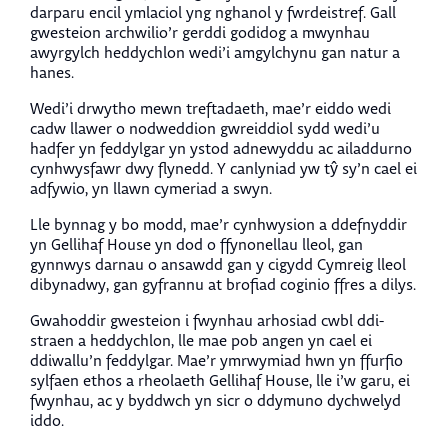
darparu encil ymlaciol yng nghanol y fwrdeistref. Gall
gwesteion archwilio’r gerddi godidog a mwynhau
awyrgylch heddychlon wedi’i amgylchynu gan natur a
hanes.
Wedi’i drwytho mewn treftadaeth, mae’r eiddo wedi
cadw llawer o nodweddion gwreiddiol sydd wedi’u
hadfer yn feddylgar yn ystod adnewyddu ac ailaddurno
cynhwysfawr dwy flynedd. Y canlyniad yw tŷ sy’n cael ei
adfywio, yn llawn cymeriad a swyn.
Lle bynnag y bo modd, mae’r cynhwysion a ddefnyddir
yn Gellihaf House yn dod o ffynonellau lleol, gan
gynnwys darnau o ansawdd gan y cigydd Cymreig lleol
dibynadwy, gan gyfrannu at brofiad coginio ffres a dilys.
Gwahoddir gwesteion i fwynhau arhosiad cwbl ddi-
straen a heddychlon, lle mae pob angen yn cael ei
ddiwallu’n feddylgar. Mae’r ymrwymiad hwn yn ffurfio
sylfaen ethos a rheolaeth Gellihaf House, lle i’w garu, ei
fwynhau, ac y byddwch yn sicr o ddymuno dychwelyd
iddo.