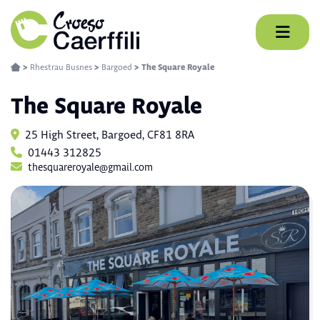
Skip
to
content
>
Rhestrau Busnes
>
Bargoed
>
The Square Royale
The Square Royale
25 High Street, Bargoed, CF81 8RA
01443 312825
thesquareroyale@gmail.com