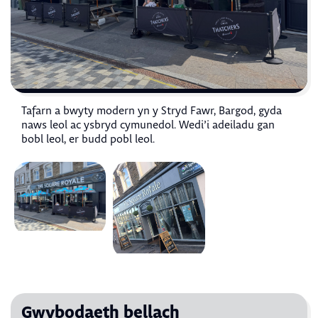
Tafarn a bwyty modern yn y Stryd Fawr, Bargod, gyda
naws leol ac ysbryd cymunedol. Wedi’i adeiladu gan
bobl leol, er budd pobl leol.
Gwybodaeth bellach