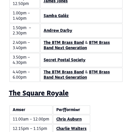
James Jones
12.50pm
1.00pm –
Samba Galêz
1.40pm
1.50pm –
Andrew Darby
2.30pm
2.40pm –
The BTM Brass Band
&
BTM Brass
3.40pm
Band Next Generation
3.50pm –
Secret Postal Society
4.30pm
4.40pm –
The BTM Brass Band
&
BTM Brass
6.00pm
Band Next Generation
The Square Royale
Amser
Perfformiwr
11.00am – 12.00pm
Chris Auburn
12.15pm – 1.15pm
Charlie Walters