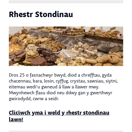
Rhestr Stondinau
Dros 25 o fasnachwyr bwyd, diod a chrefftau, gyda
chacennau, bara, losin, cyffug, crystau, sawsiau, siytni,
eitemau wedi’u gwneud â llaw a llawer mwy.
Mwynhewch flasu diod neu ddwy gan y gwerthwyr
gwirodydd, cwrw a seidr.
Cliciwch yma i weld y rhestr stondinau
lawn!