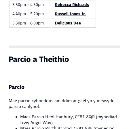
3.50pm – 4.30pm
Rebecca Richards
4.40pm – 5.20pm
Russell Jones Jr.
5.30pm – 6.00pm
Delicious Dee
Parcio a Theithio
Parcio
Mae parcio cyhoeddus am ddim ar gael yn y meysydd
parcio canlynol:
Maes Parcio Heol Hanbury, CF81 8QR (mynediad
trwy Angel Way)
Maes Parcio Porth Bargod, CF81 8RE (mynediad