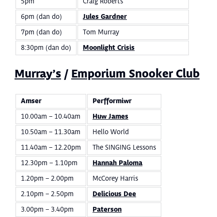
5pm
Craig Roberts
6pm (dan do)
Jules Gardner
7pm (dan do)
Tom Murray
8:30pm (dan do)
Moonlight Crisis
Murray’s
/
Emporium Snooker Club
Amser
Perfformiwr
10.00am – 10.40am
Huw James
10.50am – 11.30am
Hello World
11.40am – 12.20pm
The SINGING Lessons
12.30pm – 1.10pm
Hannah Paloma
1.20pm – 2.00pm
McCorey Harris
2.10pm – 2.50pm
Delicious Dee
3.00pm – 3.40pm
Paterson