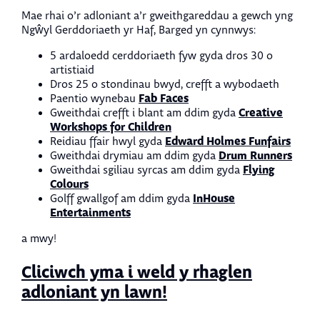
Mae rhai o’r adloniant a’r gweithgareddau a gewch yng
Ngŵyl Gerddoriaeth yr Haf, Barged yn cynnwys:
5 ardaloedd cerddoriaeth fyw gyda dros 30 o
artistiaid
Dros 25 o stondinau bwyd, crefft a wybodaeth
Fab Faces
Paentio wynebau
Creative
Gweithdai crefft i blant am ddim gyda
Workshops for Children
Edward Holmes Funfairs
Reidiau ffair hwyl gyda
Drum Runners
Gweithdai drymiau am ddim gyda
Flying
Gweithdai sgiliau syrcas am ddim gyda
Colours
InHouse
Golff gwallgof am ddim gyda
Entertainments
a mwy!
Cliciwch yma i weld y rhaglen
adloniant yn lawn!