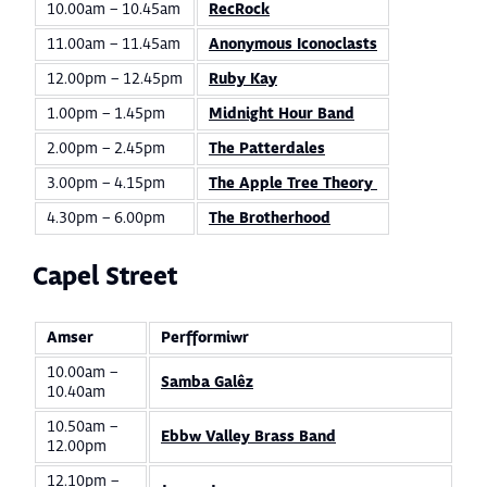
10.00am – 10.45am
RecRock
11.00am – 11.45am
Anonymous Iconoclasts
12.00pm – 12.45pm
Ruby Kay
1.00pm – 1.45pm
Midnight Hour Band
2.00pm – 2.45pm
The Patterdales
3.00pm – 4.15pm
The Apple Tree Theory
4.30pm – 6.00pm
The Brotherhood
Capel Street
Amser
Perfformiwr
10.00am –
Samba Galêz
10.40am
10.50am –
Ebbw Valley Brass Band
12.00pm
12.10pm –