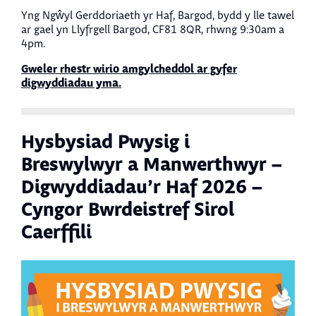
Yng Ngŵyl Gerddoriaeth yr Haf, Bargod, bydd y lle tawel
ar gael yn Llyfrgell Bargod, CF81 8QR, rhwng 9:30am a
4pm.
Gweler rhestr wirio amgylcheddol ar gyfer
digwyddiadau yma.
Hysbysiad Pwysig i
Breswylwyr a Manwerthwyr –
Digwyddiadau’r Haf 2026 –
Cyngor Bwrdeistref Sirol
Caerffili