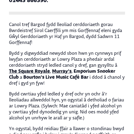
01443 866390.
Canol tref Bargod fydd lleoliad cerddoriaeth gorau
Bwrdeistref Sirol Caerffili ym mis Gorffennaf eleni gyda
Gŵyl Gerddoriaeth yr Haf yn Bargod, dydd Sadwrn 11
Gorffennaf!
Bydd y digwyddiad newydd sbon hwn yn cynnwys prif
lwyfan cerddoriaeth ar Lowry Plaza a phedair ardal
cerddoriaeth stryd ledled canol y dref, gan gysylltu â
The Square Royale
Murray’s
Emporium Snooker
,
,
Club
Bourton’s Live Music Café Bar
a
i ddod â chanol y
dref i gyd yn fyw!
Bydd cwrtiau yfed ledled y dref ochr yn ochr â’r
lleoliadau allweddol hyn, yn ogystal â detholiad o fariau
ar Lowry Plaza. (Sylwch: Mae caniatâd i yfed alcohol yn
y cwrtiau yfed dynodedig yn unig. Nid oes modd yfed
alcohol yn unrhyw le arall ar y safle.)
Yn ogystal, bydd reidiau ffair a llawer o stondinau bwyd