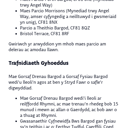
trwy Angel Way)
Maes Parcio Morrisons (Mynediad trwy Angel
Way, amser cyfyngedig a neilltuwyd i gwsmeriaid
yn unig), CF81 8NX
Parcio a Theithio Bargod, CF81 8QZ
Bristol Terrace, CF81 8RF
Gwiriwch yr arwyddion ym mhob maes parcio am
delerau ac amodau llawn.
Trafnidiaeth Gyhoeddus
Mae Gorsaf Drenau Bargod a Gorsaf Fysiau Bargod
wedi’u lleoli’n agos at ben y Stryd Fawr o safle’r
digwyddiad.
Mae Gorsaf Drenau Bargod wedi’i lleoli ar
reilffordd Rhymni, ac mae trenau’n rhedeg bob 15
munud i mewn ac allan o Gaerdydd, ac bob awr o
a thuag at Rhymni.
Gwasanaethir Cyfnewidfa Bws Bargod gan fysiau
sy’n teithio i ac o: Ferthyr Tudful, Caerffili, Coed