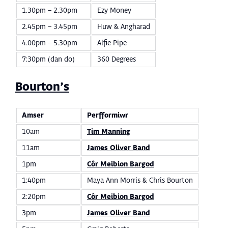
1.30pm – 2.30pm
Ezy Money
2.45pm – 3.45pm
Huw & Angharad
4.00pm – 5.30pm
Alfie Pipe
7:30pm (dan do)
360 Degrees
Bourton’s
Amser
Perfformiwr
10am
Tim Manning
11am
James Oliver Band
1pm
Côr Meibion Bargod
1:40pm
Maya Ann Morris & Chris Bourton
2:20pm
Côr Meibion Bargod
3pm
James Oliver Band