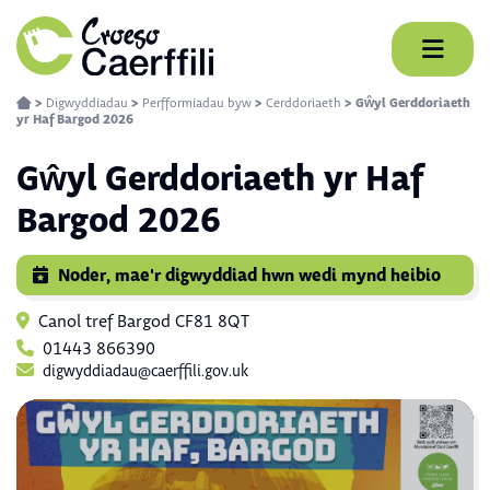
Skip
to
content
>
Digwyddiadau
>
Perfformiadau byw
>
Cerddoriaeth
>
Gŵyl Gerddoriaeth
yr Haf Bargod 2026
Gŵyl Gerddoriaeth yr Haf
Bargod 2026
Noder, mae'r digwyddiad hwn wedi mynd heibio
Canol tref Bargod CF81 8QT
01443 866390
digwyddiadau@caerffili.gov.uk