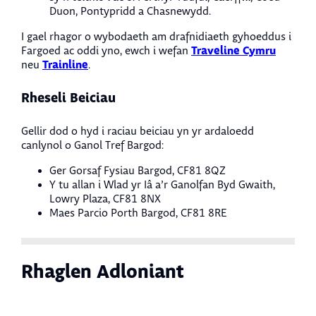
Duon, Pontypridd a Chasnewydd.
I gael rhagor o wybodaeth am drafnidiaeth gyhoeddus i
Traveline Cymru
Fargoed ac oddi yno, ewch i wefan
Trainline
neu
.
Rheseli Beiciau
Gellir dod o hyd i raciau beiciau yn yr ardaloedd
canlynol o Ganol Tref Bargod:
Ger Gorsaf Fysiau Bargod, CF81 8QZ
Y tu allan i Wlad yr Iâ a’r Ganolfan Byd Gwaith,
Lowry Plaza, CF81 8NX
Maes Parcio Porth Bargod, CF81 8RE
Rhaglen Adloniant