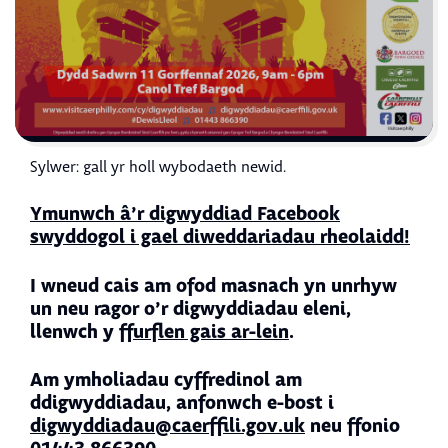
Sylwer: gall yr holl wybodaeth newid.
Ymunwch â’r digwyddiad Facebook
swyddogol i gael diweddariadau rheolaidd!
I wneud cais am ofod masnach yn unrhyw
un neu ragor o’r digwyddiadau eleni,
llenwch y
ffurflen gais ar-lein
.
Am ymholiadau cyffredinol am
ddigwyddiadau, anfonwch e-bost i
digwyddiadau@caerffili.gov.uk
neu ffonio