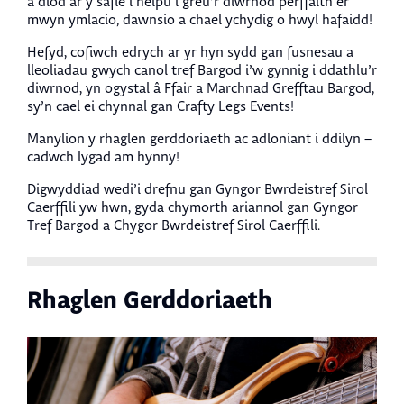
a diod ar y safle i helpu i greu’r diwrnod perffaith er
mwyn ymlacio, dawnsio a chael ychydig o hwyl hafaidd!
Hefyd, cofiwch edrych ar yr hyn sydd gan fusnesau a
lleoliadau gwych canol tref Bargod i’w gynnig i ddathlu’r
diwrnod, yn ogystal â Ffair a Marchnad Grefftau Bargod,
sy’n cael ei chynnal gan Crafty Legs Events!
Manylion y rhaglen gerddoriaeth ac adloniant i ddilyn –
cadwch lygad am hynny!
Digwyddiad wedi’i drefnu gan Gyngor Bwrdeistref Sirol
Caerffili yw hwn, gyda chymorth ariannol gan Gyngor
Tref Bargod a Chygor Bwrdeistref Sirol Caerffili.
Rhaglen Gerddoriaeth