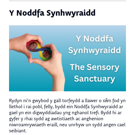
Y Noddfa Synhwyraidd
Rydyn ni’n gwybod y gall torfeydd a llawer o sŵn fod yn
llethol i rai pobl, felly, bydd ein Noddfa Synhwyraidd ar
gael yn ein digwyddiadau yng nghanol trefi. Bydd hi ar
gyfer y rhai sydd ag awtistiaeth ac anghenion
niwroamrywiaeth eraill, neu unrhyw un sydd angen cael
seibiant.