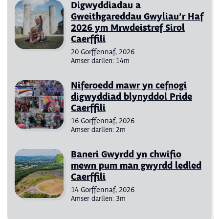
Digwyddiadau a
Gweithgareddau Gwyliau’r Haf
2026 ym Mrwdeistref Sirol
Caerffili
20 Gorffennaf, 2026
Amser darllen: 14m
Niferoedd mawr yn cefnogi
digwyddiad blynyddol Pride
Caerffili
16 Gorffennaf, 2026
Amser darllen: 2m
Baneri Gwyrdd yn chwifio
mewn pum man gwyrdd ledled
Caerffili
14 Gorffennaf, 2026
Amser darllen: 3m