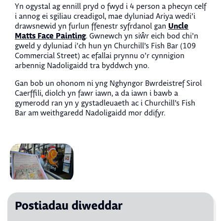
Yn ogystal ag ennill pryd o fwyd i 4 person a phecyn celf
i annog ei sgiliau creadigol, mae dyluniad Ariya wedi’i
Uncle
drawsnewid yn furlun ffenestr syfrdanol gan
Matts Face Painting
. Gwnewch yn siŵr eich bod chi’n
gweld y dyluniad i’ch hun yn Churchill’s Fish Bar (109
Commercial Street) ac efallai prynnu o’r cynnigion
arbennig Nadoligaidd tra byddwch yno.
Gan bob un ohonom ni yng Nghyngor Bwrdeistref Sirol
Caerffili, diolch yn fawr iawn, a da iawn i bawb a
gymerodd ran yn y gystadleuaeth ac i Churchill’s Fish
Bar am weithgaredd Nadoligaidd mor ddifyr.
Postiadau diweddar