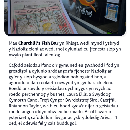
Churchill’s Fish Bar
Mae
yn Rhisga wedi mynd i ysbryd
y Nadolig eleni ac wedi rhoi dyluniad eu ffenestr siop yn
nwylo plant lleol talentog.
Cafodd aelodau ifanc o’r gymuned eu gwahodd i fod yn
greadigol a dylunio arddangosfa ffenestr Nadolig ar
gyfer y siop bysgod a sglodion boblogaidd hon, a
agorodd o dan reolaeth newydd yn gynharach eleni.
Roedd ansawdd y ceisiadau dychmygus yn wych ac
roedd perchennog y busnes, Laura Ellis, a Swyddog
Cymorth Canol Trefi Cyngor Bwrdeistref Sirol Caerffili,
Rhiannon Taylor, wrth eu bodd gyda’r nifer o geisiadau
roedd angen iddyn nhw eu beirniadu. Ar ôl llawer o
ystyriaeth, cafodd lun lliwgar ac ysbrydoledig Ariya, 11
oed, ei ddewis fel y cais buddugol.