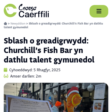
Skip
to
content
>
Newyddion
>
Sblash o greadigrwydd: Churchill’s Fish Bar yn dathlu
talent gymunedol
Sblash o greadigrwydd:
Churchill’s Fish Bar yn
dathlu talent gymunedol
Cyhoeddwyd: 5 Rhagfyr, 2025
Amser darllen: 2m